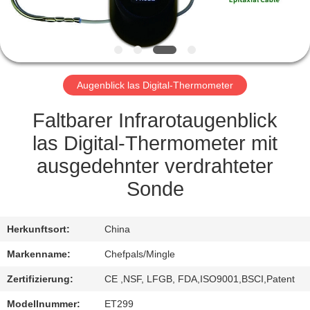
QUALITÄTSKONTROLLE
NEUIGKEITEN
Augenblick las Digital-Thermometer
RECHTSSACHEN
Faltbarer Infrarotaugenblick
las Digital-Thermometer mit
BITTE UM
ausgedehnter verdrahteter
EIN
Sonde
ANGEBOT
Herkunftsort:
China
SITEMAP
Markenname:
Chefpals/Mingle
Zertifizierung:
CE ,NSF, LFGB, FDA,ISO9001,BSCI,Patent
PRIVACY
Modellnummer:
ET299