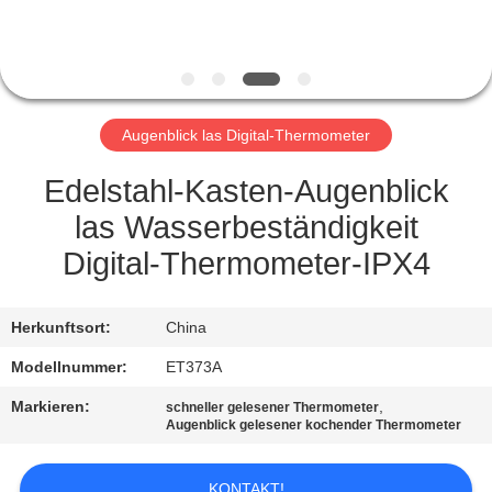
QUALITÄTSKONTROLLE
NEUIGKEITEN
Augenblick las Digital-Thermometer
RECHTSSACHEN
Edelstahl-Kasten-Augenblick
las Wasserbeständigkeit
BITTE UM
Digital-Thermometer-IPX4
EIN
ANGEBOT
Herkunftsort:
China
Modellnummer:
ET373A
SITEMAP
Markieren:
,
schneller gelesener Thermometer
Augenblick gelesener kochender Thermometer
PRIVACY
KONTAKT!