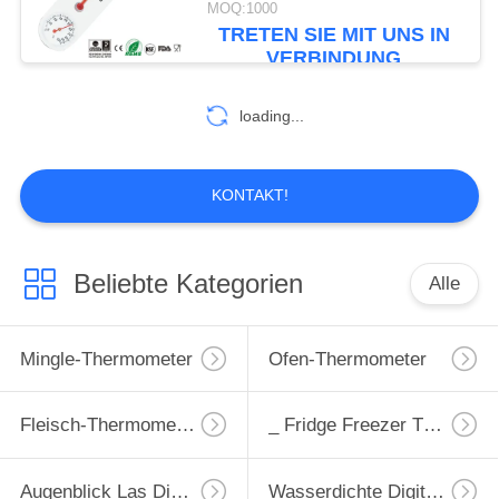
MOQ:1000
TRETEN SIE MIT UNS IN
11
VERBINDUNG
Weinthermometer
loading...
KONTAKT!
10
Beliebte Kategorien
Alle
Baby-Milch-
Thermometer
Mingle-Thermometer
Ofen-Thermometer
Fleisch-Thermometer
_ Fridge Freezer Thermometer
Augenblick Las Digital-Thermometer
Wasserdichte Digital Thermometer