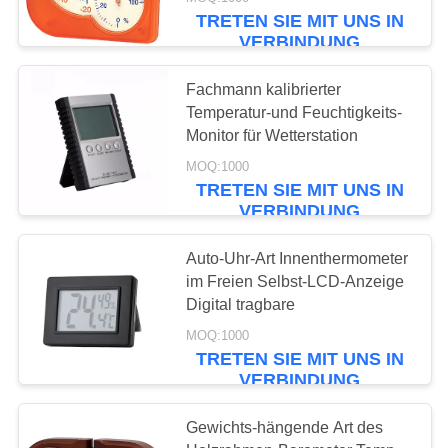
TRETEN SIE MIT UNS IN
QUALITÄTSKONTROLLE
VERBINDUNG
31
Fachmann kalibrierter
NEUIGKEITEN
Temperatur-und Feuchtigkeits-
Fleisch-
Monitor für Wetterstation
RECHTSSACHEN
Thermometer
MOQ:1000
TRETEN SIE MIT UNS IN
VERBINDUNG
BITTE UM
EIN
Auto-Uhr-Art Innenthermometer
im Freien Selbst-LCD-Anzeige
ANGEBOT
10
Digital tragbare
_ Fridge Freezer
MOQ:1000
SITEMAP
TRETEN SIE MIT UNS IN
Thermometer
VERBINDUNG
PRIVACY
Gewichts-hängende Art des