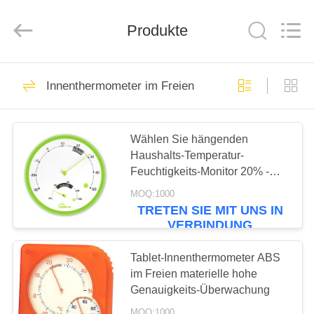
Zhen)
Co.,
Ltd..
Produkte
All
Rights
Reserved.
Developed
by
ZU
15
ECER
Innenthermometer im Freien
HAUSE
Mingle-
Thermometer
PRODUKTE
Wählen Sie hängenden
Haushalts-Temperatur-
Feuchtigkeits-Monitor 20% -
VIDEOS
Messbereich 100%RH
MOQ:1000
TRETEN SIE MIT UNS IN
23
VERBINDUNG
ÜBER
UNS
Tablet-Innenthermometer ABS
Ofen-Thermometer
im Freien materielle hohe
Genauigkeits-Überwachung
WERKSBESICHTIGUNG
MOQ:1000