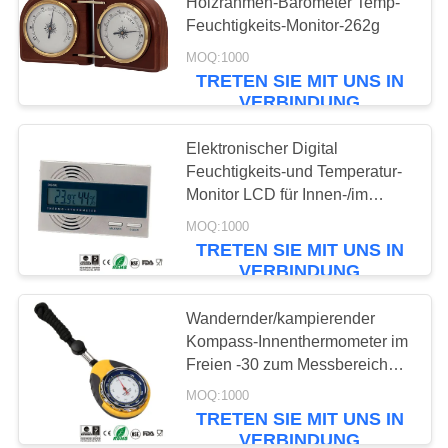
POLICY
Holzrahmen-Barometer Temp-
Feuchtigkeits-Monitor-262g
MOQ:1000
35
TRETEN SIE MIT UNS IN
VERBINDUNG
Augenblick las
Digital-Thermometer
Elektronischer Digital
Feuchtigkeits-und Temperatur-
Monitor LCD für Innen-/im
Freien
MOQ:1000
TRETEN SIE MIT UNS IN
VERBINDUNG
17
Wasserdichte digital
Wandernder/kampierender
Kompass-Innenthermometer im
thermometer
Freien -30 zum Messbereich
50℃
MOQ:1000
TRETEN SIE MIT UNS IN
VERBINDUNG