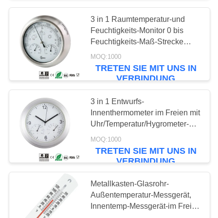
3 in 1 Raumtemperatur-und
11
Feuchtigkeits-Monitor 0 bis
Süßigkeit frittieren
Feuchtigkeits-Maß-Strecke
100%
MOQ:1000
Thermometer
TRETEN SIE MIT UNS IN
VERBINDUNG
3 in 1 Entwurfs-
Innenthermometer im Freien mit
Uhr/Temperatur/Hygrometer-
23
Lesung
MOQ:1000
TRETEN SIE MIT UNS IN
Grill-Thermometer
VERBINDUNG
Metallkasten-Glasrohr-
Außentemperatur-Messgerät,
Innentemp-Messgerät-im Freien
schnelle Antwort