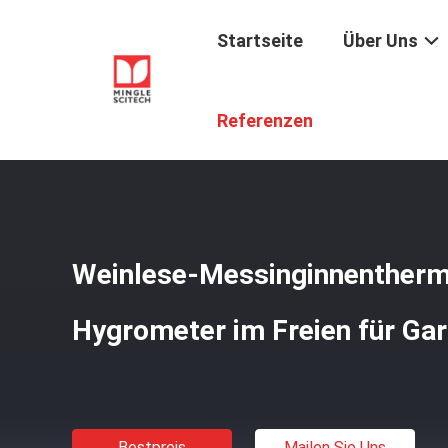
Startseite
Über Uns
Startseite
/
Produkte
/
Innenthermometer Im Freien
/
We
Referenzen
Weinlese-Messinginnenther
Hygrometer im Freien für G
Bestpreis
Mailen Sie Uns