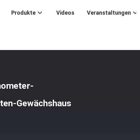
Produkte
Videos
Veranstaltungen
inlese-Messinginnenthermometer-Hygrometer Im Freien Für Garte
mometer-
arten-Gewächshaus