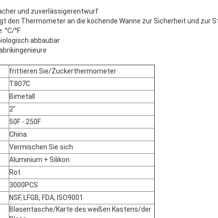
facher und zuverlässigerentwurf
tigt den Thermometer an die kochende Wanne zur Sicherheit und zur Sta
: °C/°F
biologisch abbaubar
Fabrikingenieure
frittieren Sie/Zuckerthermometer
T807C
Bimetall
2"
50F - 250F
China
Vermischen Sie sich
Aluminium + Silikon
Rot
3000PCS
NSF, LFGB, FDA, ISO9001
Blasentasche/Karte des weißen Kastens/der