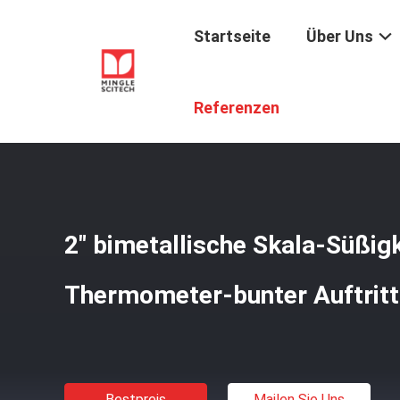
Startseite
Über Uns
Startseite
/
Produkte
/
Süßigkeit Frittieren Thermomete
Referenzen
2" bimetallische Skala-Süßigke
Thermometer-bunter Auftritt
Bestpreis
Mailen Sie Uns