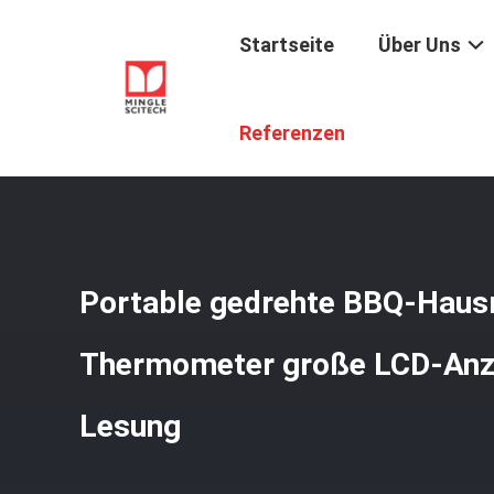
Startseite
Über Uns
Startseite
/
Produkte
/
Fleisch-Thermometer
/
Portabl
Referenzen
Portable gedrehte BBQ-Hau
Thermometer große LCD-Anze
Lesung