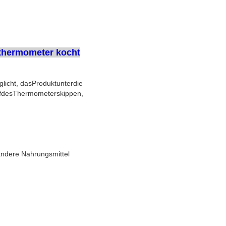
hthermometer kocht
licht, dasProduktunterdie
pfdesThermometerskippen,
andere Nahrungsmittel