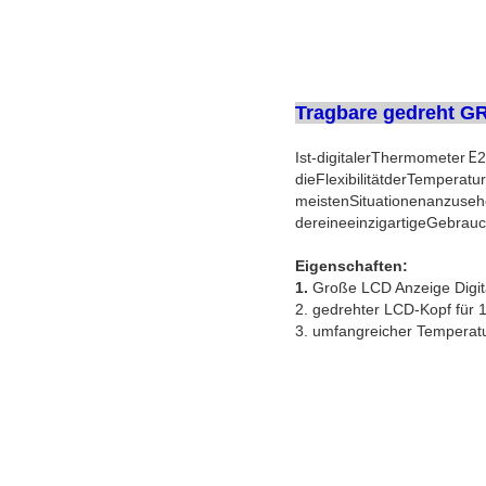
Tragbare gedreht GR
Ist-digitalerThermometer
E
2
dieFlexibilitätderTemperat
meistenSituationenanzuse
dereineeinzigartigeGebrau
Eigenschaften:
1.
Große LCD Anzeige Digita
2. gedrehter LCD-Kopf für 
3. umfangreicher Temperatu