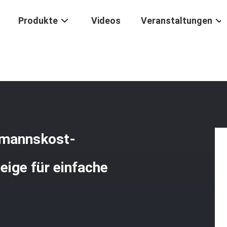
Produkte
Videos
Veranstaltungen
e Gedrehte BBQ-Hausmannskost-Thermometer Große LCD-Anzeige Für
smannskost-
ige für einfache