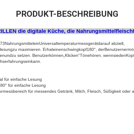
PRODUKT-BESCHREIBUNG
ILLEN die digitale Küche, die Nahrungsmittelfleisc
73NahrungsmitteleinUniversaltemperaturmessgerätdarauf abzielt,
urlesungzu maximieren. Erhateinenschwingkopf180°, derBenutzernermög
henundzu setzen. Benutzerkönnen„Klicken“Tönehören, wennsiedenKo
chserfahrungseinkann.
l für einfache Lesung
180° für einfache Lesung
rmessbereich für messendes Getränk, Milch, Fleisch, Süßigkeit oder 