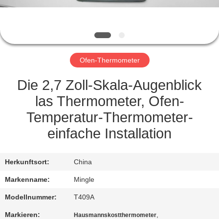
QUALITÄTSKONTROLLE
NEUIGKEITEN
Ofen-Thermometer
RECHTSSACHEN
Die 2,7 Zoll-Skala-Augenblick
las Thermometer, Ofen-
BITTE UM
Temperatur-Thermometer-
EIN
einfache Installation
ANGEBOT
Herkunftsort:
China
SITEMAP
Markenname:
Mingle
Modellnummer:
T409A
PRIVACY
Markieren:
,
Hausmannskostthermometer