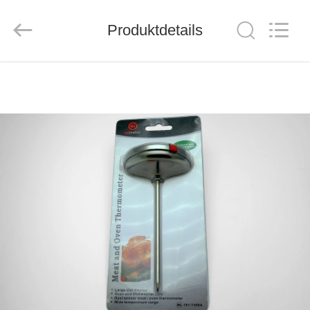
Co.,
Ltd..
All
Rights
Produktdetails
Reserved.
Developed
by
ECER
ZU
HAUSE
PRODUKTE
VIDEOS
ÜBER
UNS
WERKSBESICHTIGUNG