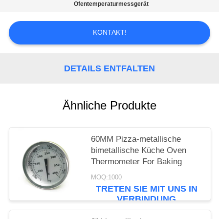
POLICY
Ofentemperaturmessgerät
KONTAKT!
DETAILS ENTFALTEN
Ähnliche Produkte
60MM Pizza-metallische
bimetallische Küche Oven
Thermometer For Baking
MOQ:1000
TRETEN SIE MIT UNS IN
VERBINDUNG