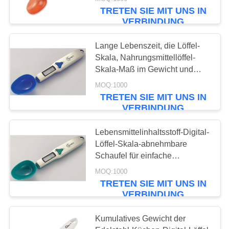
TRETEN SIE MIT UNS IN
QUALITÄTSKONTROLLE
VERBINDUNG
Lange Lebenszeit, die Löffel-
NEUIGKEITEN
Skala, Nahrungsmittellöffel-
Skala-Maß im Gewicht und
RECHTSSACHEN
Volumen wiegt
MOQ:1000
TRETEN SIE MIT UNS IN
VERBINDUNG
BITTE UM
EIN
Lebensmittelinhaltsstoff-Digital-
Löffel-Skala-abnehmbare
ANGEBOT
Schaufel für einfache
Reinigung
MOQ:1000
SITEMAP
TRETEN SIE MIT UNS IN
VERBINDUNG
PRIVACY
Kumulatives Gewicht der