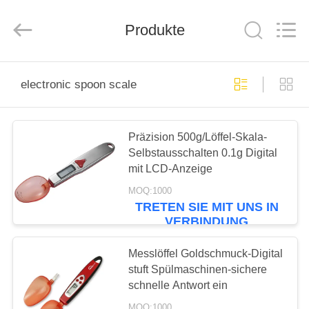
Co.,
Ltd..
All
Rights
Produkte
Reserved.
Developed
by
ECER
ZU
electronic spoon scale
HAUSE
PRODUKTE
Präzision 500g/Löffel-Skala-
Selbstausschalten 0.1g Digital
mit LCD-Anzeige
VIDEOS
MOQ:1000
TRETEN SIE MIT UNS IN
VERBINDUNG
ÜBER
UNS
Messlöffel Goldschmuck-Digital
stuft Spülmaschinen-sichere
schnelle Antwort ein
WERKSBESICHTIGUNG
MOQ:1000